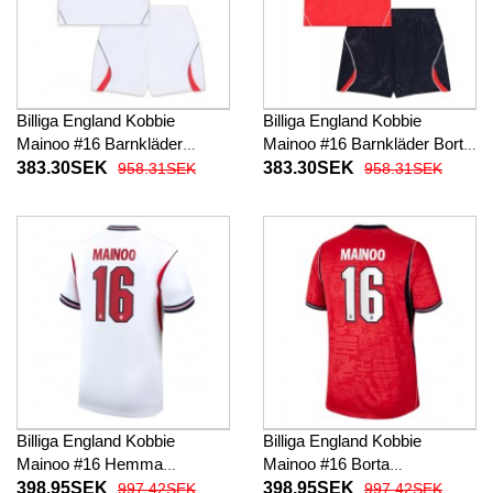
Billiga England Kobbie
Billiga England Kobbie
Mainoo #16 Barnkläder
Mainoo #16 Barnkläder Borta
Hemma fotbollskläder till
fotbollskläder till baby VM
383.30SEK
383.30SEK
958.31SEK
958.31SEK
baby VM 2026 Kortärmad (+
2026 Kortärmad (+ Korta
Korta byxor)
byxor)
Billiga England Kobbie
Billiga England Kobbie
Mainoo #16 Hemma
Mainoo #16 Borta
fotbollskläder VM 2026
fotbollskläder VM 2026
398.95SEK
398.95SEK
997.42SEK
997.42SEK