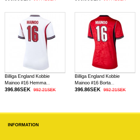
Kortärmad
Kortärmad
Billiga England Kobbie
Billiga England Kobbie
Mainoo #16 Hemma
Mainoo #16 Borta
fotbollskläder Dam VM 2026
fotbollskläder Dam VM 2026
396.86SEK
396.86SEK
992.21SEK
992.21SEK
Kortärmad
Kortärmad
INFORMATION