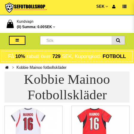
SEK
Kundvagn
(0) Summa:
0.00SEK
Få
10%
rabatt över
729
SEK, Kupongkod:
FOTBOLL
Kobbie Mainoo fotbollskläder
Kobbie Mainoo
Fotbollskläder