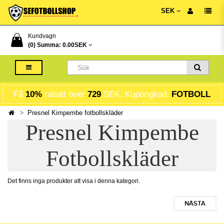
SEK
Kundvagn
(0) Summa:
0.00SEK
Få
10%
rabatt över
729
SEK, Kupongkod:
FOTBOLL
Presnel Kimpembe fotbollskläder
Presnel Kimpembe
Fotbollskläder
Det finns inga produkter att visa i denna kategori.
NÄSTA