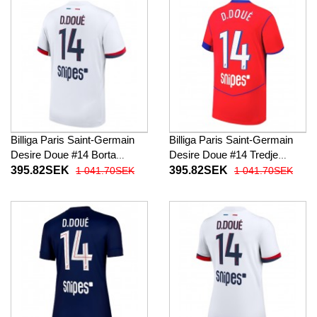
Billiga Paris Saint-Germain
Billiga Paris Saint-Germain
Desire Doue #14 Borta
Desire Doue #14 Tredje
fotbollskläder 2025-26
fotbollskläder 2025-26
395.82SEK
395.82SEK
1 041.70SEK
1 041.70SEK
Kortärmad
Kortärmad