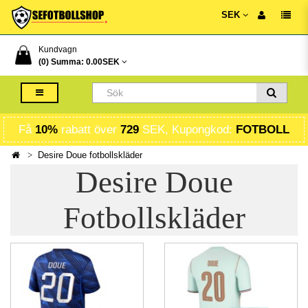
SEK
Kundvagn
(0) Summa:
0.00SEK
Få
10%
rabatt över
729
SEK, Kupongkod:
FOTBOLL
Desire Doue fotbollskläder
Desire Doue
Fotbollskläder