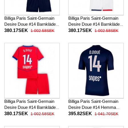
Billiga Paris Saint-Germain
Billiga Paris Saint-Germain
Desire Doue #14 Barnkläder
Desire Doue #14 Barnkläder
Hemma fotbollskläder till
Borta fotbollskläder till baby
380.17SEK
380.17SEK
1 002.58SEK
1 002.58SEK
baby 2025-26 Kortärmad (+
2025-26 Kortärmad (+ Korta
Korta byxor)
byxor)
Billiga Paris Saint-Germain
Billiga Paris Saint-Germain
Desire Doue #14 Barnkläder
Desire Doue #14 Hemma
Tredje fotbollskläder till baby
fotbollskläder 2025-26
380.17SEK
395.82SEK
1 002.58SEK
1 041.70SEK
2025-26 Kortärmad (+ Korta
Kortärmad
byxor)