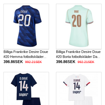
Billiga Frankrike Desire Doue
Billiga Frankrike Desire Doue
#20 Hemma fotbollskläder
#20 Borta fotbollskläder Dam
Dam VM 2026 Kortärmad
VM 2026 Kortärmad
396.86SEK
396.86SEK
992.21SEK
992.21SEK