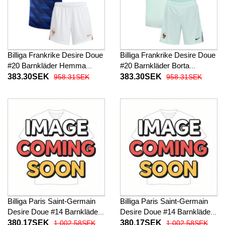
Billiga Frankrike Desire Doue
Billiga Frankrike Desire Doue
#20 Barnkläder Hemma
#20 Barnkläder Borta
fotbollskläder till baby VM
fotbollskläder till baby VM
383.30SEK
383.30SEK
958.31SEK
958.31SEK
2026 Kortärmad (+ Korta
2026 Kortärmad (+ Korta
byxor)
byxor)
Billiga Paris Saint-Germain
Billiga Paris Saint-Germain
Desire Doue #14 Barnkläder
Desire Doue #14 Barnkläder
Hemma fotbollskläder till
Borta fotbollskläder till baby
380.17SEK
380.17SEK
1 002.58SEK
1 002.58SEK