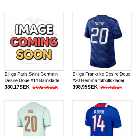
baby 2026-27 Kortärmad (+
2026-27 Kortärmad (+ Korta
Korta byxor)
byxor)
Billiga Paris Saint-Germain
Billiga Frankrike Desire Doue
Desire Doue #14 Barnkläder
#20 Hemma fotbollskläder
Tredje fotbollskläder till baby
VM 2026 Kortärmad
380.17SEK
398.95SEK
1 002.58SEK
997.42SEK
2026-27 Kortärmad (+ Korta
byxor)