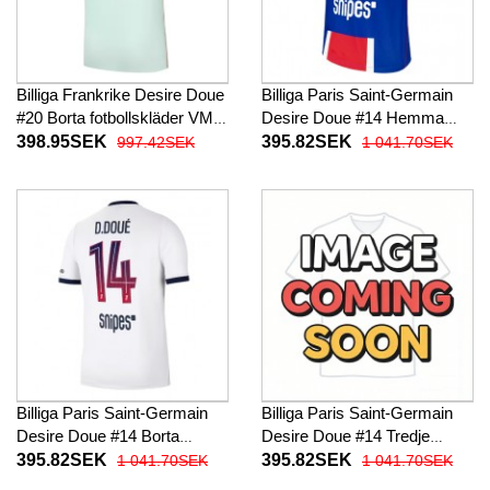
Billiga Frankrike Desire Doue
Billiga Paris Saint-Germain
#20 Borta fotbollskläder VM
Desire Doue #14 Hemma
2026 Kortärmad
fotbollskläder 2026-27
398.95SEK
395.82SEK
997.42SEK
1 041.70SEK
Kortärmad
Billiga Paris Saint-Germain
Billiga Paris Saint-Germain
Desire Doue #14 Borta
Desire Doue #14 Tredje
fotbollskläder 2026-27
fotbollskläder 2026-27
395.82SEK
395.82SEK
1 041.70SEK
1 041.70SEK
Kortärmad
Kortärmad