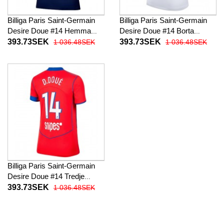
Billiga Paris Saint-Germain
Billiga Paris Saint-Germain
Desire Doue #14 Hemma
Desire Doue #14 Borta
fotbollskläder Dam 2025-26
fotbollskläder Dam 2025-26
393.73SEK
393.73SEK
1 036.48SEK
1 036.48SEK
Kortärmad
Kortärmad
Billiga Paris Saint-Germain
Desire Doue #14 Tredje
fotbollskläder Dam 2025-26
393.73SEK
1 036.48SEK
Kortärmad