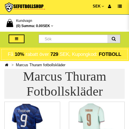
SEK
Kundvagn
(0) Summa:
0.00SEK
Få
10%
rabatt över
729
SEK, Kupongkod:
FOTBOLL
Marcus Thuram fotbollskläder
Marcus Thuram
Fotbollskläder