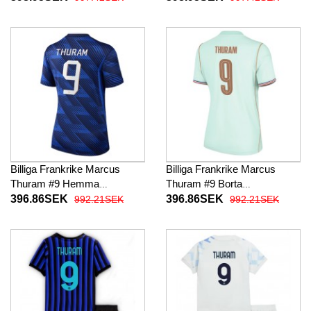
Kortärmad
Kortärmad
Billiga Frankrike Marcus
Billiga Frankrike Marcus
Thuram #9 Hemma
Thuram #9 Borta
fotbollskläder Dam VM 2026
fotbollskläder Dam VM 2026
396.86SEK
396.86SEK
992.21SEK
992.21SEK
Kortärmad
Kortärmad