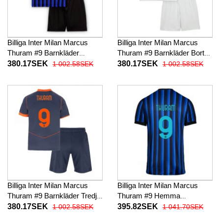
Billiga Inter Milan Marcus
Billiga Inter Milan Marcus
Thuram #9 Barnkläder
Thuram #9 Barnkläder Borta
Hemma fotbollskläder till
fotbollskläder till baby 2025-
380.17SEK
380.17SEK
1 002.58SEK
1 002.58SEK
baby 2025-26 Kortärmad (+
26 Kortärmad (+ Korta byxor)
Korta byxor)
Billiga Inter Milan Marcus
Billiga Inter Milan Marcus
Thuram #9 Barnkläder Tredje
Thuram #9 Hemma
fotbollskläder till baby 2025-
fotbollskläder 2025-26
380.17SEK
395.82SEK
1 002.58SEK
1 041.70SEK
26 Kortärmad (+ Korta byxor)
Kortärmad