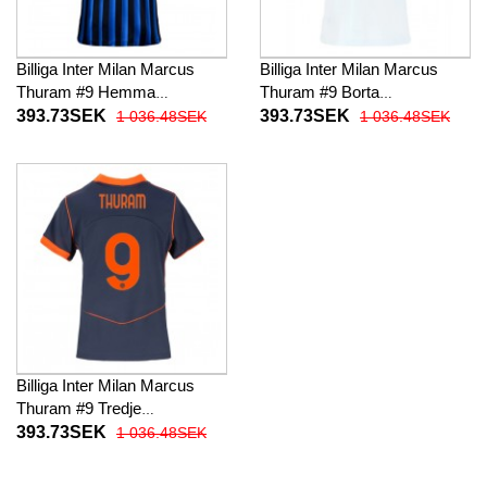
Billiga Inter Milan Marcus
Billiga Inter Milan Marcus
Thuram #9 Hemma
Thuram #9 Borta
fotbollskläder Dam 2025-26
fotbollskläder Dam 2025-26
393.73SEK
393.73SEK
1 036.48SEK
1 036.48SEK
Kortärmad
Kortärmad
Billiga Inter Milan Marcus
Thuram #9 Tredje
fotbollskläder Dam 2025-26
393.73SEK
1 036.48SEK
Kortärmad