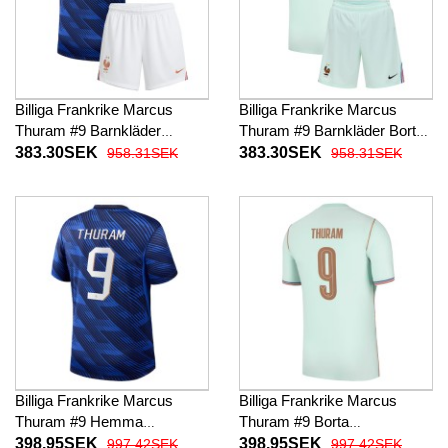
Billiga Frankrike Marcus
Billiga Frankrike Marcus
Thuram #9 Barnkläder
Thuram #9 Barnkläder Borta
Hemma fotbollskläder till
fotbollskläder till baby VM
383.30SEK
383.30SEK
958.31SEK
958.31SEK
baby VM 2026 Kortärmad (+
2026 Kortärmad (+ Korta
Korta byxor)
byxor)
Billiga Frankrike Marcus
Billiga Frankrike Marcus
Thuram #9 Hemma
Thuram #9 Borta
fotbollskläder VM 2026
fotbollskläder VM 2026
398.95SEK
398.95SEK
997.42SEK
997.42SEK