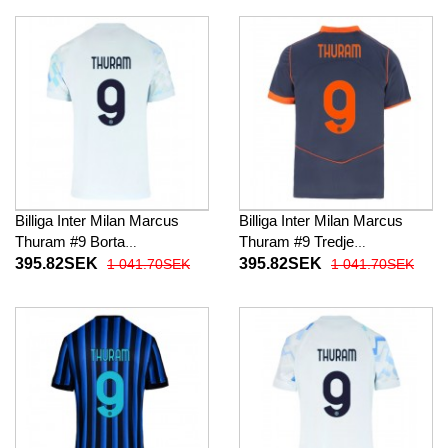
Billiga Inter Milan Marcus
Billiga Inter Milan Marcus
Thuram #9 Borta
Thuram #9 Tredje
fotbollskläder 2025-26
fotbollskläder 2025-26
395.82SEK
395.82SEK
1 041.70SEK
1 041.70SEK
Kortärmad
Kortärmad