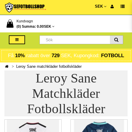
SEK
Kundvagn
(0) Summa:
0.00SEK
Få
10%
rabatt över
729
SEK, Kupongkod:
FOTBOLL
Leroy Sane matchkläder fotbollskläder
Leroy Sane
Matchkläder
Fotbollskläder