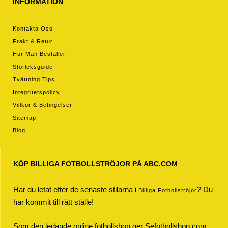
INFORMATION
Kontakta Oss
Frakt & Retur
Hur Man Beställer
Storleksguide
Tvättning Tips
Integritetspolicy
Villkor & Betingelser
Sitemap
Blog
KÖP BILLIGA FOTBOLLSTRÖJOR PÅ ABC.COM
Har du letat efter de senaste stilarna i
? Du
Billiga Fotbollströjor
har kommit till rätt ställe!
Som den ledande online fotbollshop ger Sefotbollshop.com