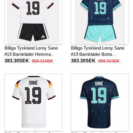
Billiga Tyskland Leroy Sane
Billiga Tyskland Leroy Sane
#19 Barnkläder Hemma
#19 Barnkläder Borta
fotbollskläder till baby VM
fotbollskläder till baby VM
383.30SEK
383.30SEK
958.31SEK
958.31SEK
2026 Kortärmad (+ Korta
2026 Kortärmad (+ Korta
byxor)
byxor)