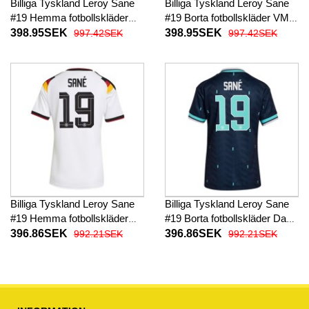
Billiga Tyskland Leroy Sane
Billiga Tyskland Leroy Sane
#19 Hemma fotbollskläder
#19 Borta fotbollskläder VM
VM 2026 Kortärmad
2026 Kortärmad
398.95SEK
398.95SEK
997.42SEK
997.42SEK
Billiga Tyskland Leroy Sane
Billiga Tyskland Leroy Sane
#19 Hemma fotbollskläder
#19 Borta fotbollskläder Dam
Dam VM 2026 Kortärmad
VM 2026 Kortärmad
396.86SEK
396.86SEK
992.21SEK
992.21SEK