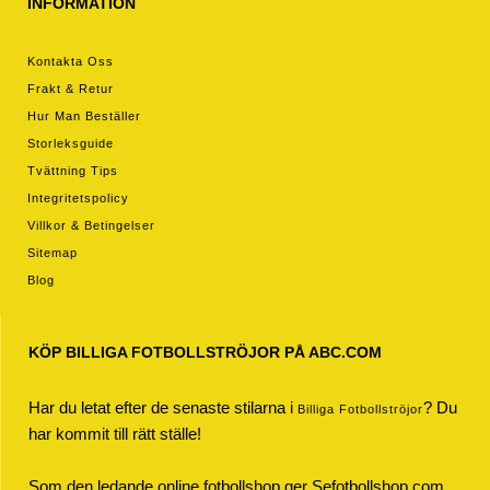
INFORMATION
Kontakta Oss
Frakt & Retur
Hur Man Beställer
Storleksguide
Tvättning Tips
Integritetspolicy
Villkor & Betingelser
Sitemap
Blog
KÖP BILLIGA FOTBOLLSTRÖJOR PÅ ABC.COM
Har du letat efter de senaste stilarna i
? Du
Billiga Fotbollströjor
har kommit till rätt ställe!
Som den ledande online fotbollshop ger Sefotbollshop.com