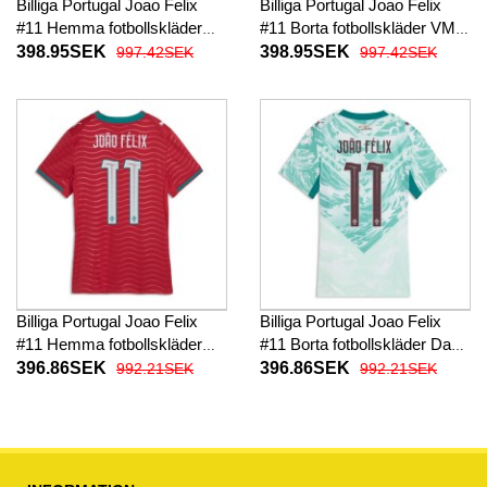
Billiga Portugal Joao Felix
Billiga Portugal Joao Felix
#11 Hemma fotbollskläder
#11 Borta fotbollskläder VM
VM 2026 Kortärmad
2026 Kortärmad
398.95SEK
398.95SEK
997.42SEK
997.42SEK
Billiga Portugal Joao Felix
Billiga Portugal Joao Felix
#11 Hemma fotbollskläder
#11 Borta fotbollskläder Dam
Dam VM 2026 Kortärmad
VM 2026 Kortärmad
396.86SEK
396.86SEK
992.21SEK
992.21SEK