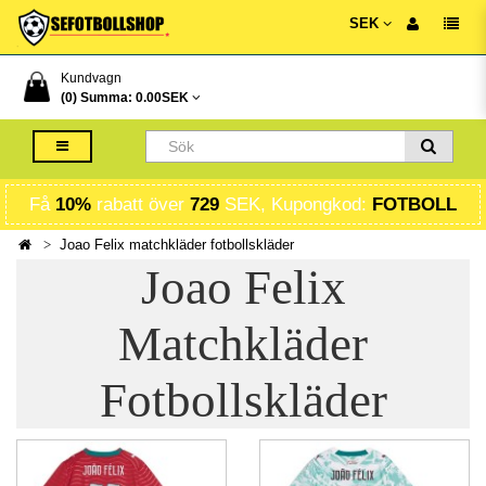
SEK
Kundvagn
(0) Summa:
0.00SEK
Få
10%
rabatt över
729
SEK, Kupongkod:
FOTBOLL
Joao Felix matchkläder fotbollskläder
Joao Felix
Matchkläder
Fotbollskläder