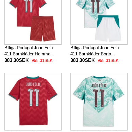
Billiga Portugal Joao Felix
Billiga Portugal Joao Felix
#11 Barnkläder Hemma
#11 Barnkläder Borta
fotbollskläder till baby VM
fotbollskläder till baby VM
383.30SEK
383.30SEK
958.31SEK
958.31SEK
2026 Kortärmad (+ Korta
2026 Kortärmad (+ Korta
byxor)
byxor)