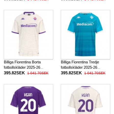
Billiga Fiorentina Borta
Billiga Fiorentina Tredje
fotbollskläder 2025-26
fotbollskläder 2025-26
Kortärmad
Kortärmad
395.82SEK
395.82SEK
1 041.70SEK
1 041.70SEK