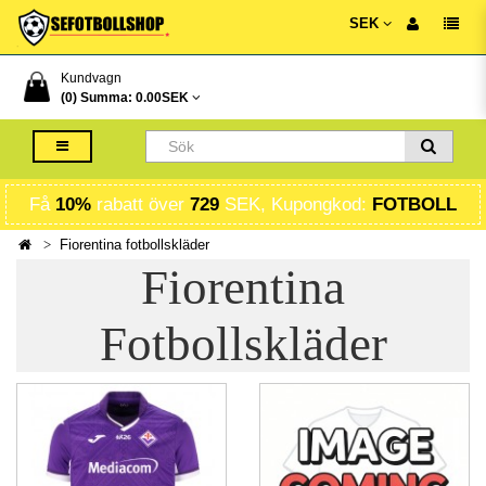
SEK
Kundvagn
(0) Summa:
0.00SEK
Få
10%
rabatt över
729
SEK, Kupongkod:
FOTBOLL
Fiorentina fotbollskläder
Fiorentina
Fotbollskläder