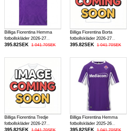
Billiga Fiorentina Hemma
Billiga Fiorentina Borta
fotbollskläder 2026-27
fotbollskläder 2026-27
Kortärmad
Kortärmad
395.82SEK
395.82SEK
1 041.70SEK
1 041.70SEK
Billiga Fiorentina Tredje
Billiga Fiorentina Hemma
fotbollskläder 2026-27
fotbollskläder 2025-26
Kortärmad
Kortärmad
395.82SEK
395.82SEK
1 041.70SEK
1 041.70SEK