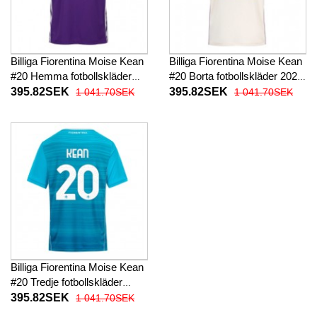
Billiga Fiorentina Moise Kean
Billiga Fiorentina Moise Kean
#20 Hemma fotbollskläder
#20 Borta fotbollskläder 2025-
2025-26 Kortärmad
26 Kortärmad
395.82SEK
395.82SEK
1 041.70SEK
1 041.70SEK
Billiga Fiorentina Moise Kean
#20 Tredje fotbollskläder
2025-26 Kortärmad
395.82SEK
1 041.70SEK