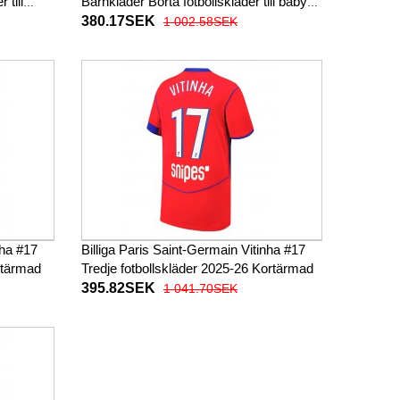
till
Barnkläder Borta fotbollskläder till baby
ta byxor)
2025-26 Kortärmad (+ Korta byxor)
380.17SEK
1 002.58SEK
nha #17
Billiga Paris Saint-Germain Vitinha #17
rtärmad
Tredje fotbollskläder 2025-26 Kortärmad
395.82SEK
1 041.70SEK