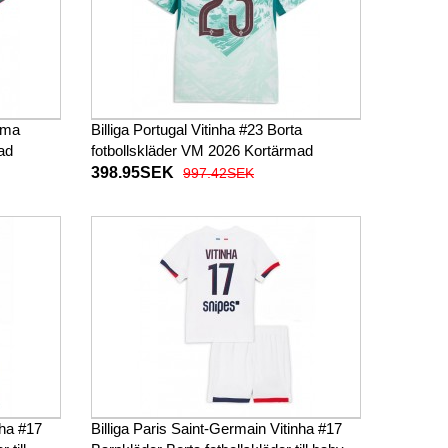
mma
Billiga Portugal Vitinha #23 Borta
ad
fotbollskläder VM 2026 Kortärmad
398.95SEK
997.42SEK
nha #17
Billiga Paris Saint-Germain Vitinha #17