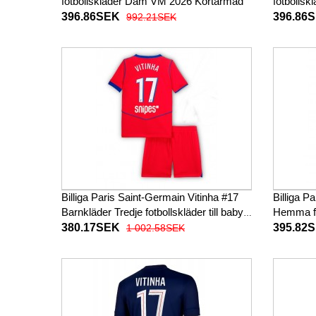
fotbollskläder Dam VM 2026 Kortärmad
fotbolls
396.86SEK
396.86
992.21SEK
Billiga Paris Saint-Germain Vitinha #17
Billiga P
Barnkläder Tredje fotbollskläder till baby
Hemma fo
2025-26 Kortärmad (+ Korta byxor)
Kortärm
380.17SEK
395.82
1 002.58SEK