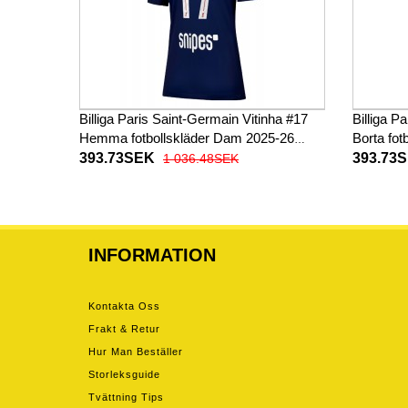
Billiga Paris Saint-Germain Vitinha #17
Billiga P
Hemma fotbollskläder Dam 2025-26
Borta fo
Kortärmad
Kortärm
393.73SEK
393.73
1 036.48SEK
INFORMATION
Kontakta Oss
Frakt & Retur
Hur Man Beställer
Storleksguide
Tvättning Tips