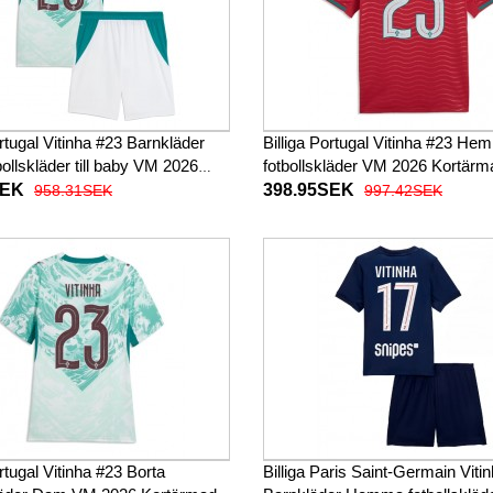
ortugal Vitinha #23 Barnkläder
Billiga Portugal Vitinha #23 He
bollskläder till baby VM 2026
fotbollskläder VM 2026 Kortärm
d (+ Korta byxor)
SEK
398.95SEK
958.31SEK
997.42SEK
ortugal Vitinha #23 Borta
Billiga Paris Saint-Germain Viti