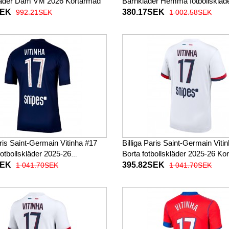
kläder Dam VM 2026 Kortärmad
Barnkläder Hemma fotbollskläder 
baby 2025-26 Kortärmad (+ Kor
SEK
380.17SEK
992.21SEK
1 002.58SEK
aris Saint-Germain Vitinha #17
Billiga Paris Saint-Germain Viti
tbollskläder 2025-26
Borta fotbollskläder 2025-26 Ko
ad
SEK
395.82SEK
1 041.70SEK
1 041.70SEK