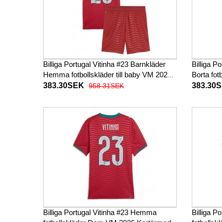
Billiga Portugal Vitinha #23 Barnkläder
Billiga P
Hemma fotbollskläder till baby VM 2026
Borta fot
Kortärmad (+ Korta byxor)
Kortärma
383.30SEK
383.30
958.31SEK
Billiga Portugal Vitinha #23 Hemma
Billiga P