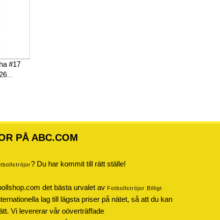
nha #17
-26
OR PÅ ABC.COM
? Du har kommit till rätt ställe!
otbollströjor
bollshop.com det bästa urvalet av
Fotbollströjor Billigt
rnationella lag till lägsta priser på nätet, så att du kan
ätt. Vi levererar vår oöverträffade