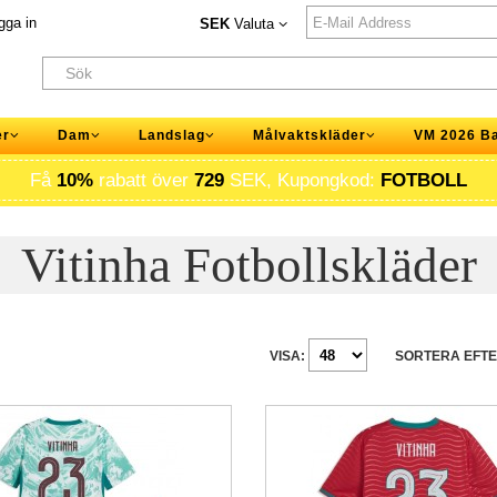
gga in
SEK
Valuta
er
Dam
Landslag
Målvaktskläder
VM 2026 B
Få
10%
rabatt över
729
SEK, Kupongkod:
FOTBOLL
Vitinha Fotbollskläder
VISA:
SORTERA EFTE