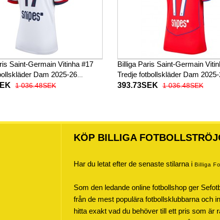
aris Saint-Germain Vitinha #17
Billiga Paris Saint-Germain Viti
tbollskläder Dam 2025-26
Tredje fotbollskläder Dam 2025
ad
Kortärmad
SEK
393.73SEK
1 036.48SEK
1 036.48SEK
KÖP BILLIGA FOTBOLLSTRÖJ
Har du letat efter de senaste stilarna i
Billiga F
Som den ledande online fotbollshop ger Sefot
från de mest populära fotbollsklubbarna och inte
hitta exakt vad du behöver till ett pris som är r