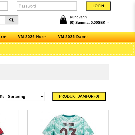
Kundvagn
(0) Summa:
0.00SEK
arn
VM 2026 Herr
VM 2026 Dam
PRODUKT JÄMFÖR (0)
R: