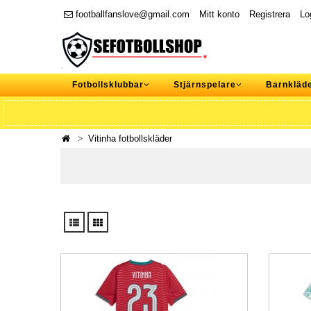
footballfanslove@gmail.com
Mitt konto
Registrera
Lo
Fotbollsklubbar
Stjärnspelare
Barnkläd
Vitinha fotbollskläder