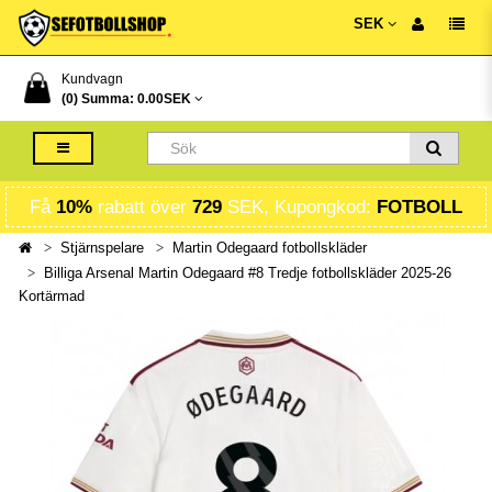
SEK
Kundvagn
(0) Summa:
0.00SEK
Få
10%
rabatt över
729
SEK, Kupongkod:
FOTBOLL
Stjärnspelare
Martin Odegaard fotbollskläder
Billiga Arsenal Martin Odegaard #8 Tredje fotbollskläder 2025-26
Kortärmad