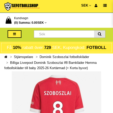
SEK
Kundvagn
(0) Summa:
0.00SEK
Få
10%
rabatt över
729
SEK, Kupongkod:
FOTBOLL
Stjärnspelare
Dominik Szoboszlai fotbollskläder
Billiga Liverpool Dominik Szoboszlai #8 Barnkläder Hemma
fotbollskläder till baby 2025-26 Kortärmad (+ Korta byxor)