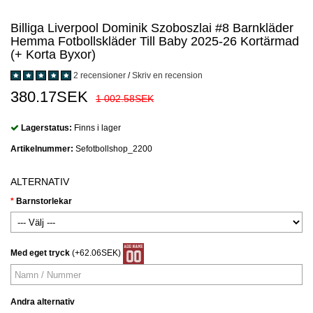
Billiga Liverpool Dominik Szoboszlai #8 Barnkläder
Hemma Fotbollskläder Till Baby 2025-26 Kortärmad
(+ Korta Byxor)
2 recensioner
/
Skriv en recension
380.17SEK
1 002.58SEK
Lagerstatus:
Finns i lager
Artikelnummer:
Sefotbollshop_2200
ALTERNATIV
Barnstorlekar
Med eget tryck
(+62.06SEK)
Andra alternativ