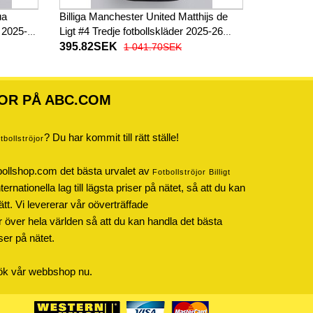
ua
Billiga Manchester United Matthijs de
r 2025-26
Ligt #4 Tredje fotbollskläder 2025-26
Kortärmad
395.82SEK
1 041.70SEK
OR PÅ ABC.COM
? Du har kommit till rätt ställe!
otbollströjor
bollshop.com det bästa urvalet av
Fotbollströjor Billigt
rnationella lag till lägsta priser på nätet, så att du kan
ätt. Vi levererar vår oöverträffade
r över hela världen så att du kan handla det bästa
iser på nätet.
sök vår webbshop nu.