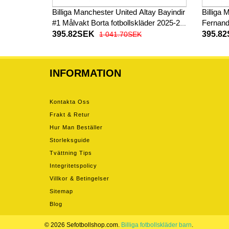
Billiga Manchester United Altay Bayindir
Billiga
#1 Målvakt Borta fotbollskläder 2025-26
Fernand
Kortärmad
2026-27
395.82SEK
395.8
1 041.70SEK
INFORMATION
Kontakta Oss
Frakt & Retur
Hur Man Beställer
Storleksguide
Tvättning Tips
Integritetspolicy
Villkor & Betingelser
Sitemap
Blog
© 2026 Sefotbollshop.com.
Billiga fotbollskläder barn
.