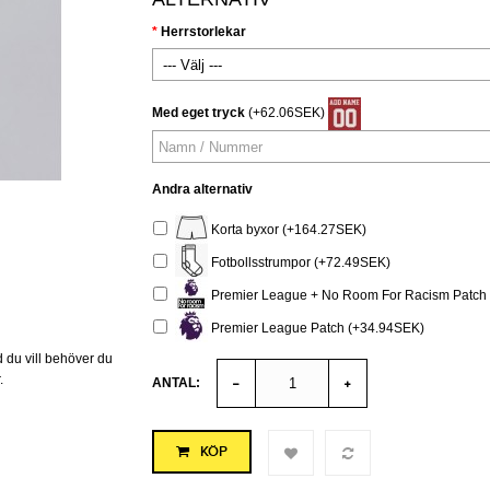
Herrstorlekar
Med eget tryck
(+62.06SEK)
Andra alternativ
Korta byxor (+164.27SEK)
Fotbollsstrumpor (+72.49SEK)
Premier League + No Room For Racism Patch 
Premier League Patch (+34.94SEK)
 du vill behöver du
.
ANTAL:
KÖP