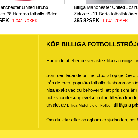
 Manchester United Bruno
Billiga Manchester United Josh
es #8 Hemma fotbollskläder
Zirkzee #11 Borta fotbollskläde
 Kortärmad
Kortärmad
2SEK
395.82SEK
1 041.70SEK
1 041.70SEK
KÖP BILLIGA FOTBOLLSTRÖJ
Har du letat efter de senaste stilarna i
Billiga F
Som den ledande online fotbollshop ger Sefot
från de mest populära fotbollsklubbarna och inte
hitta exakt vad du behöver till ett pris som är r
butikshandelsupplevelse online till våra kunde
urvalet av
till lägsta pr
Billiga Matchtröjor Fotboll
Om du letar efter oslagbara erbjudanden, be