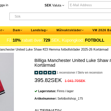
gga in
SEK
Valuta
er
Dam
Landslag
Målvaktskläder
VM 2026 B
Få
10%
rabatt över
729
SEK, Kupongkod:
FOTBOLL
 Manchester United Luke Shaw #23 Hemma fotbollskläder 2025-26 Kortärmad
Billiga Manchester United Luke Shaw
Kortärmad
1 recensioner
/
Skriv en recension
395.82SEK
1 041.70SEK
Lagerstatus:
Finns i lager
Artikelnummer:
Sefotbollshop_175
ALTERNATIV