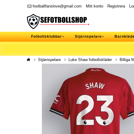
footballfanslove@gmail.com
Mitt konto
Registrera
Lo
Fotbollsklubbar
Stjärnspelare
Barnkläd
Stjärnspelare
Luke Shaw fotbollskläder
Billiga