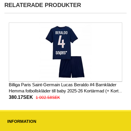
RELATERADE PRODUKTER
Billiga Paris Saint-Germain Lucas Beraldo #4 Barnkläder
Hemma fotbollskläder till baby 2025-26 Kortärmad (+ Korta
byxor)
380.17SEK
1 002.58SEK
INFORMATION