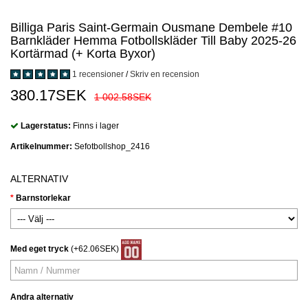
Billiga Paris Saint-Germain Ousmane Dembele #10
Barnkläder Hemma Fotbollskläder Till Baby 2025-26
Kortärmad (+ Korta Byxor)
1 recensioner
/
Skriv en recension
380.17SEK
1 002.58SEK
Lagerstatus:
Finns i lager
Artikelnummer:
Sefotbollshop_2416
ALTERNATIV
Barnstorlekar
Med eget tryck
(+62.06SEK)
Andra alternativ