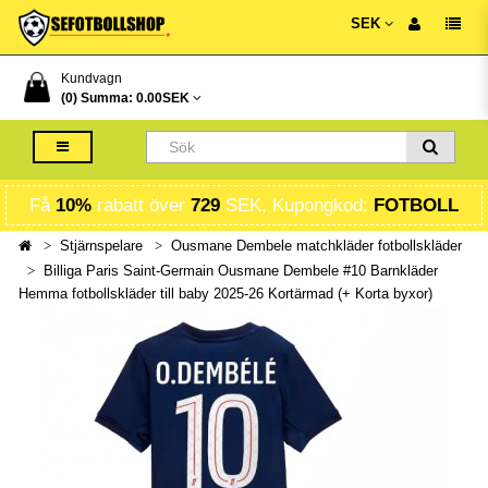
SEK
Kundvagn
(0) Summa:
0.00SEK
Få
10%
rabatt över
729
SEK, Kupongkod:
FOTBOLL
Stjärnspelare
Ousmane Dembele matchkläder fotbollskläder
Billiga Paris Saint-Germain Ousmane Dembele #10 Barnkläder
Hemma fotbollskläder till baby 2025-26 Kortärmad (+ Korta byxor)