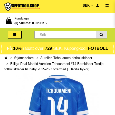
SEK
Kundvagn
(0) Summa:
0.00SEK
Få
10%
rabatt över
729
SEK, Kupongkod:
FOTBOLL
Stjärnspelare
Aurelien Tchouameni fotbollskläder
Billiga Real Madrid Aurelien Tchouameni #14 Barnkläder Tredje
fotbollskläder till baby 2025-26 Kortärmad (+ Korta byxor)