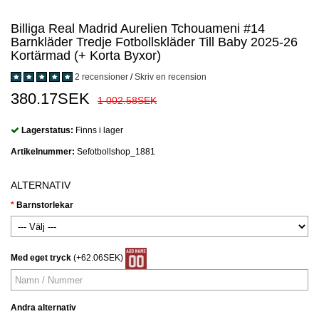
Billiga Real Madrid Aurelien Tchouameni #14
Barnkläder Tredje Fotbollskläder Till Baby 2025-26
Kortärmad (+ Korta Byxor)
2 recensioner
/
Skriv en recension
380.17SEK
1 002.58SEK
Lagerstatus:
Finns i lager
Artikelnummer:
Sefotbollshop_1881
ALTERNATIV
Barnstorlekar
Med eget tryck
(+62.06SEK)
Andra alternativ