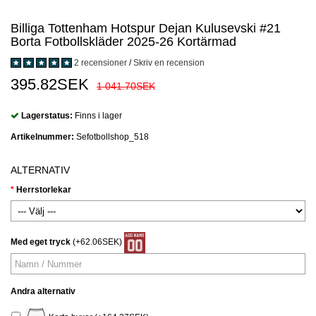
Billiga Tottenham Hotspur Dejan Kulusevski #21
Borta Fotbollskläder 2025-26 Kortärmad
2 recensioner
/
Skriv en recension
395.82SEK
1 041.70SEK
Lagerstatus:
Finns i lager
Artikelnummer:
Sefotbollshop_518
ALTERNATIV
Herrstorlekar
Med eget tryck
(+62.06SEK)
Andra alternativ