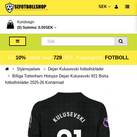
SEK
Kundvagn
(0) Summa:
0.00SEK
Få
10%
rabatt över
729
SEK, Kupongkod:
FOTBOLL
Stjärnspelare
Dejan Kulusevski fotbollskläder
Billiga Tottenham Hotspur Dejan Kulusevski #21 Borta
fotbollskläder 2025-26 Kortärmad