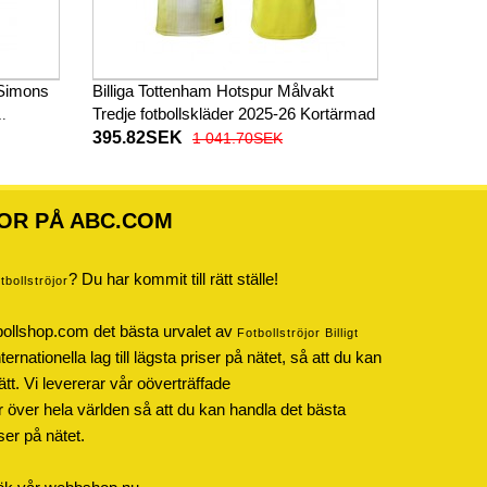
 Simons
Billiga Tottenham Hotspur Målvakt
Tredje fotbollskläder 2025-26 Kortärmad
395.82SEK
1 041.70SEK
OR PÅ ABC.COM
? Du har kommit till rätt ställe!
otbollströjor
bollshop.com det bästa urvalet av
Fotbollströjor Billigt
rnationella lag till lägsta priser på nätet, så att du kan
ätt. Vi levererar vår oöverträffade
r över hela världen så att du kan handla det bästa
iser på nätet.