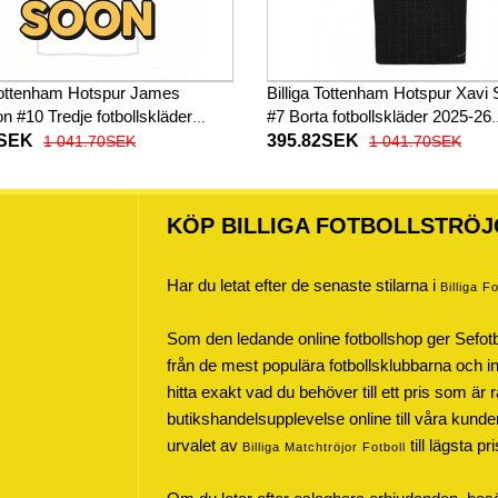
 Tottenham Hotspur James
Billiga Tottenham Hotspur Xavi
n #10 Tredje fotbollskläder
#7 Borta fotbollskläder 2025-26
 Kortärmad
Kortärmad
2SEK
395.82SEK
1 041.70SEK
1 041.70SEK
KÖP BILLIGA FOTBOLLSTRÖJ
Har du letat efter de senaste stilarna i
Billiga F
Som den ledande online fotbollshop ger Sefot
från de mest populära fotbollsklubbarna och inte
hitta exakt vad du behöver till ett pris som är r
butikshandelsupplevelse online till våra kunde
urvalet av
till lägsta pr
Billiga Matchtröjor Fotboll