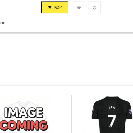
KÖP
IDE