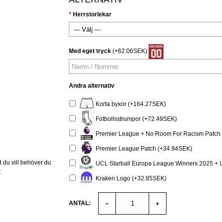
Herrstorlekar
Med eget tryck
(+62.06SEK)
Andra alternativ
Korta byxor (+164.27SEK)
Fotbollsstrumpor (+72.49SEK)
Premier League + No Room For Racism Patch 
Premier League Patch (+34.94SEK)
 du vill behöver du
UCL Starball Europa League Winners 2025 + U
.
Kraken Logo (+32.85SEK)
ANTAL: