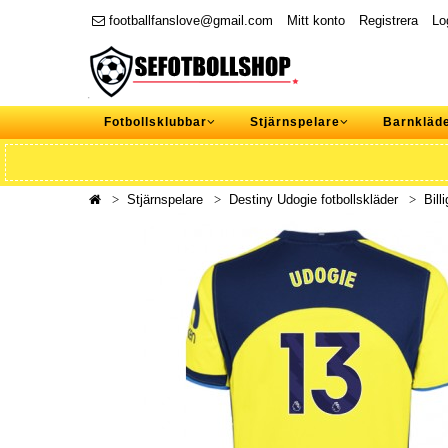
footballfanslove@gmail.com
Mitt konto
Registrera
Lo
Fotbollsklubbar
Stjärnspelare
Barnkläd
Stjärnspelare
Destiny Udogie fotbollskläder
Bill