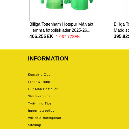
Billiga Tottenham Hotspur Målvakt
Billiga
Hemma fotbollskläder 2025-26
Maddiso
Långärmad
2026-27
406.25SEK
395.8
1 067.77SEK
INFORMATION
Kontakta Oss
Frakt & Retur
Hur Man Beställer
Storleksguide
Tvättning Tips
Integritetspolicy
Villkor & Betingelser
Sitemap