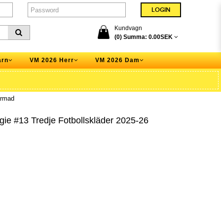
Kundvagn
(0) Summa:
0.00SEK
arn
VM 2026 Herr
VM 2026 Dam
ärmad
gie #13 Tredje Fotbollskläder 2025-26