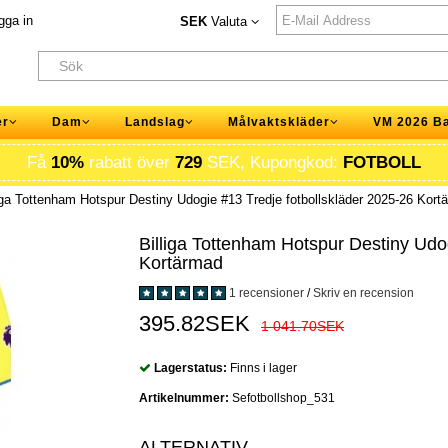
gga in
SEK
Valuta
er
Dam
Landslag
Målvaktskläder
VM 2026 B
Få
10%
rabatt över
729
SEK, Kupongkod:
FOTBOLL
iga Tottenham Hotspur Destiny Udogie #13 Tredje fotbollskläder 2025-26 Kort
Billiga Tottenham Hotspur Destiny Udo
Kortärmad
1 recensioner
/
Skriv en recension
395.82SEK
1 041.70SEK
Lagerstatus:
Finns i lager
Artikelnummer:
Sefotbollshop_531
ALTERNATIV